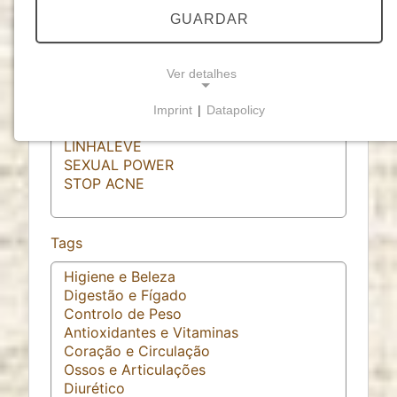
GUARDAR
Categorias
Ver detalhes
Imprint
|
Datapolicy
NECESSARY COOKIES
Cookies necessários
permitem funcionalidades
básicas e são essenciais para o funcionamento
adequado do website.
Cookie Consent
Tags
Name:
cookie_consent
Purpose:
Este cookie armazena as opções de
consentimento selecionadas pelo utilizador.
Cookie duration: