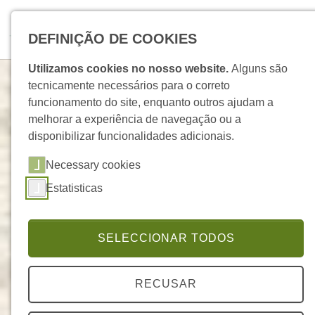
Skip to main navigation
Skip to main content
Skip to page footer
Pesquisar
DEFINIÇÃO DE COOKIES
Utilizamos cookies no nosso website.
Alguns são
Produtos
tecnicamente necessários para o correto
funcionamento do site, enquanto outros ajudam a
melhorar a experiência de navegação ou a
FJCampos
disponibilizar funcionalidades adicionais.
Necessary cookies
Estatisticas
Página 2 de 12 (
136
produtos)
Anterior
Seguinte
SELECCIONAR TODOS
Filtros
Pesquisa
RECUSAR