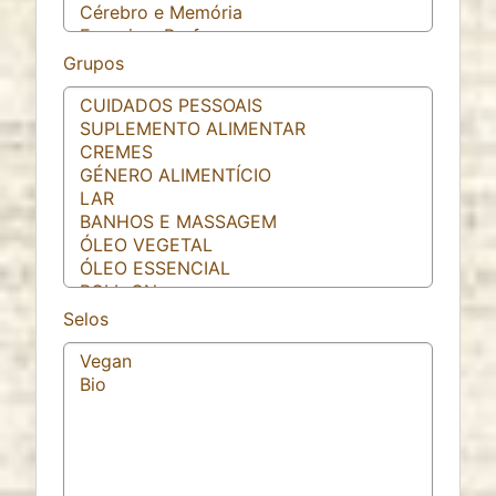
1 year
Grupos
ESTATISTICAS
Cookies de estatísticas
recolhem informação de
forma anónima. Estes dados ajudam-nos a
compreender como os visitantes utilizam o nosso
website.
Google Analytics
Selos
Name:
_ga, _ga_*
Provider:
Google LLC
Purpose:
Análise estatística anónima da utilização do