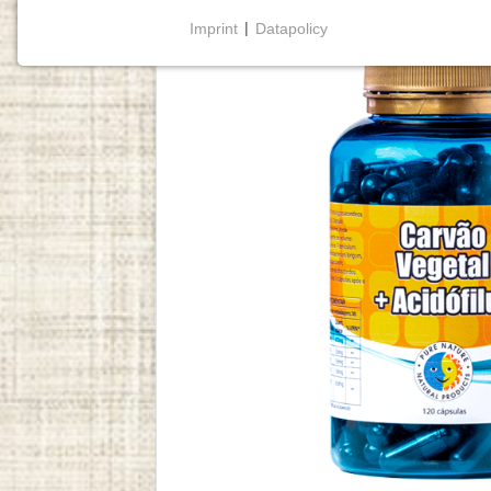
Imprint
|
Datapolicy
NECESSARY COOKIES
Cookies necessários
permitem funcionalidades
básicas e são essenciais para o funcionamento
adequado do website.
Cookie Consent
Name:
cookie_consent
Purpose:
Este cookie armazena as opções
de consentimento selecionadas
pelo utilizador.
Cookie
duration:
1 year