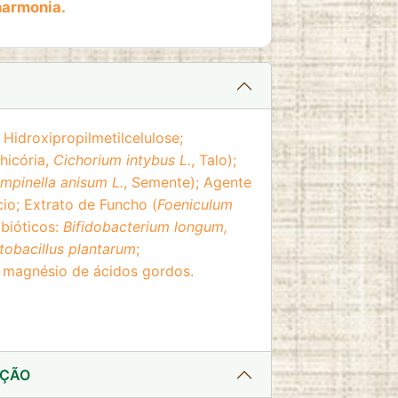
harmonia.
Hidroxipropilmetilcelulose;
hicória,
Cichorium intybus L.
, Talo);
impinella anisum L.
, Semente); Agente
cio; Extrato de Funcho (
Foeniculum
obióticos:
Bifidobacterium longum,
ctobacillus plantarum
;
e magnésio de ácidos gordos.
AÇÃO