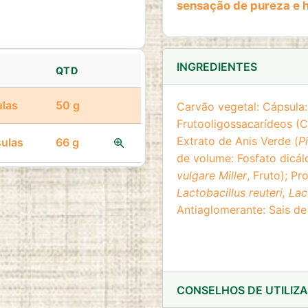
sensação de pureza e 
INGREDIENTES
QTD
ulas
50 g
Carvão vegetal: Cápsula: 
Frutooligossacarídeos (C
Extrato de Anis Verde (
P
sulas
66 g
Ver produto
de volume: Fosfato dicál
vulgare Miller
, Fruto); Pr
Lactobacillus reuteri, La
Antiaglomerante: Sais d
CONSELHOS DE UTILIZ