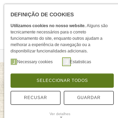
Skip to main navigation
Skip to main content
Skip to page footer
DEFINIÇÃO DE COOKIES
Utilizamos cookies no nosso website.
Alguns são
tecnicamente necessários para o correto
funcionamento do site, enquanto outros ajudam a
melhorar a experiência de navegação ou a
disponibilizar funcionalidades adicionais.
You are here:
Homepage
Produtos
Detalhe Produto
Necessary cookies
Estatisticas
SELECCIONAR TODOS
Carvão Vegetal + Acidófilus
GENERIK
RECUSAR
GUARDAR
Ver detalhes