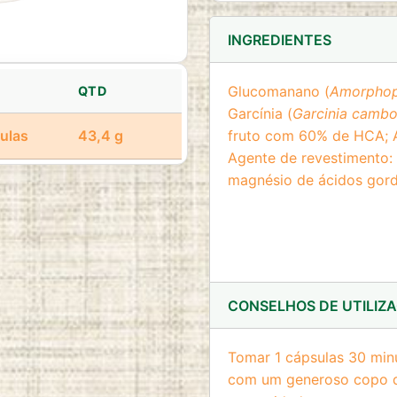
INGREDIENTES
Glucomanano (
Amorphoph
QTD
Garcínia (
Garcinia cambog
ulas
43,4 g
fruto com 60% de HCA; Ag
Agente de revestimento: 
magnésio de ácidos gord
CONSELHOS DE UTILIZ
Tomar 1 cápsulas 30 min
com um generoso copo d