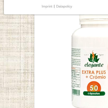
Imprint
|
Datapolicy
NECESSARY COOKIES
Cookies necessários
permitem funcionalidades
básicas e são essenciais para o funcionamento
adequado do website.
Cookie Consent
Name:
cookie_consent
Purpose:
Este cookie armazena as opções
de consentimento selecionadas
pelo utilizador.
Cookie
duration:
1 year