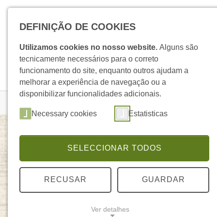
Skip to main navigation
Skip to main content
Skip to page footer
DEFINIÇÃO DE COOKIES
Utilizamos cookies no nosso website.
Alguns são
tecnicamente necessários para o correto
funcionamento do site, enquanto outros ajudam a
melhorar a experiência de navegação ou a
disponibilizar funcionalidades adicionais.
You are here:
Homepage
Produtos
Detalhe Produto
Necessary cookies
Estatisticas
SELECCIONAR TODOS
Elegante Plus + Crómio
ELEGANTE
RECUSAR
GUARDAR
Ver detalhes