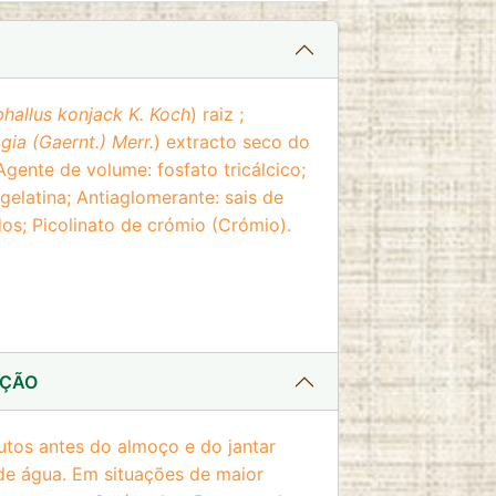
allus konjack K. Koch
) raiz ;
ia (Gaernt.) Merr.
) extracto seco do
ente de volume: fosfato tricálcico;
gelatina; Antiaglomerante: sais de
os; Picolinato de crómio (Crómio).
AÇÃO
utos antes do almoço e do jantar
e água. Em situações de maior