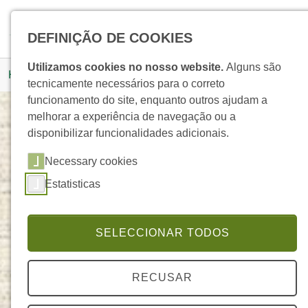
Skip to main navigation
Skip to main content
Skip to page footer
Pesquisar
DEFINIÇÃO DE COOKIES
You are here:
Utilizamos cookies no nosso website.
Alguns são
Homepage
Produtos
Detalhe Produto
tecnicamente necessários para o correto
funcionamento do site, enquanto outros ajudam a
melhorar a experiência de navegação ou a
disponibilizar funcionalidades adicionais.
Óleo Banhos & Massagens Argan 10%
Necessary cookies
ELEGANTE
Estatisticas
SELECCIONAR TODOS
RECUSAR