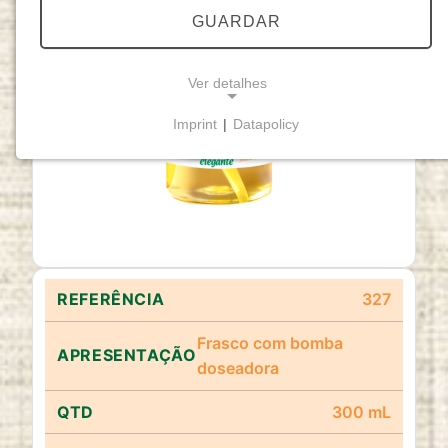
GUARDAR
Ver detalhes
Imprint
|
Datapolicy
NECESSARY COOKIES
Cookies necessários
permitem funcionalidades
básicas e são essenciais para o funcionamento
adequado do website.
Cookie Consent
327
Name:
cookie_consent
Frasco com bomba
doseadora
Purpose:
Este cookie armazena as opções de
consentimento selecionadas pelo utilizador.
300 mL
Cookie duration: