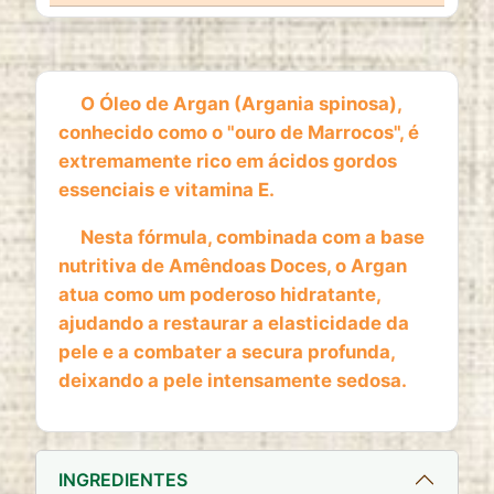
1 year
O Óleo de Argan (Argania spinosa),
ESTATISTICAS
conhecido como o "ouro de Marrocos", é
Cookies de estatísticas
recolhem informação de
extremamente rico em ácidos gordos
forma anónima. Estes dados ajudam-nos a
essenciais e vitamina E.
compreender como os visitantes utilizam o nosso
website.
Nesta fórmula, combinada com a base
nutritiva de Amêndoas Doces, o Argan
Google Analytics
atua como um poderoso hidratante,
Name:
ajudando a restaurar a elasticidade da
_ga, _ga_*
pele e a combater a secura profunda,
deixando a pele intensamente sedosa.
Provider:
Google LLC
Purpose:
Análise estatística anónima da utilização do
INGREDIENTES