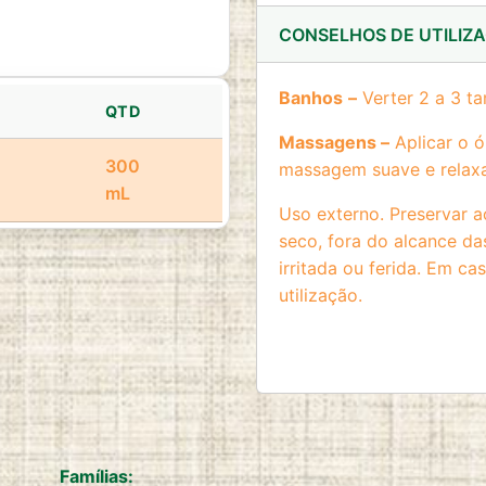
CONSELHOS DE UTILIZ
Banhos
–
Verter 2 a 3 t
QTD
Massagens –
Aplicar o ó
300
massagem suave e relaxa
mL
Uso externo. Preservar ao
seco, fora do alcance da
irritada ou ferida. Em c
utilização.
Famílias: