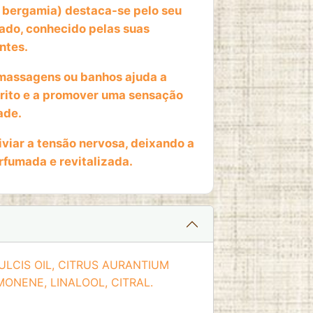
bergamia) destaca-se pelo seu
cado, conhecido pelas suas
ntes.
massagens ou banhos ajuda a
írito e a promover uma sensação
ade.
iviar a tensão nervosa, deixando a
fumada e revitalizada.
LCIS OIL, CITRUS AURANTIUM
IMONENE, LINALOOL, CITRAL.