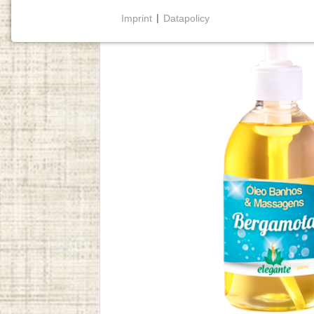
Imprint
|
Datapolicy
NECESSARY COOKIES
Cookies necessários
permitem funcionalidades
básicas e são essenciais para o funcionamento
adequado do website.
Cookie Consent
Name:
cookie_consent
Purpose:
Este cookie armazena as opções
de consentimento selecionadas
pelo utilizador.
Cookie
duration:
1 year