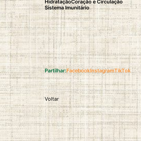
Hidratação
Coração e Circulação
duration:
Sistema Imunitário
2 anos
Partilhar:
Facebook
Instagram
TikTok
Voltar