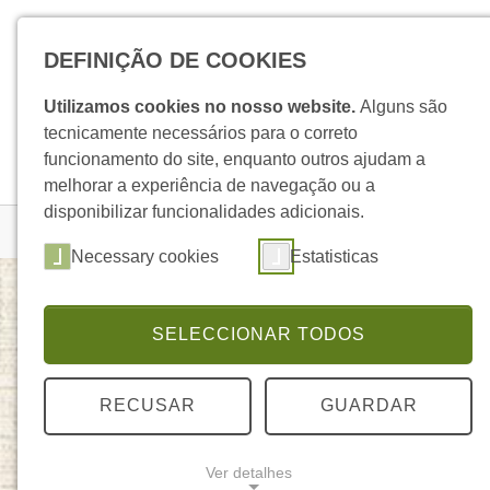
Skip to main navigation
Skip to main content
Skip to page footer
DEFINIÇÃO DE COOKIES
Utilizamos cookies no nosso website.
Alguns são
tecnicamente necessários para o correto
funcionamento do site, enquanto outros ajudam a
melhorar a experiência de navegação ou a
disponibilizar funcionalidades adicionais.
You are here:
Homepage
Produtos
Detalhe Produto
Necessary cookies
Estatisticas
SELECCIONAR TODOS
Óleo Banhos & Massagens Bergamota
ELEGANTE
RECUSAR
GUARDAR
Ver detalhes