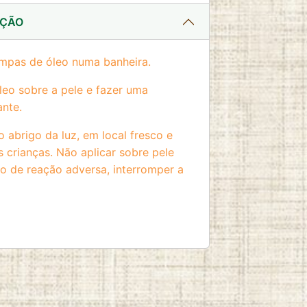
AÇÃO
ampas de óleo numa banheira.
leo sobre a pele e fazer uma
nte.
 abrigo da luz, em local fresco e
s crianças. Não aplicar sobre pele
aso de reação adversa, interromper a