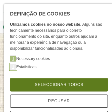
Skip to main navigation
Skip to main content
Skip to page footer
Pesquisar
DEFINIÇÃO DE COOKIES
You are here:
Utilizamos cookies no nosso website.
Alguns são
Homepage
Produtos
Detalhe Produto
tecnicamente necessários para o correto
funcionamento do site, enquanto outros ajudam a
melhorar a experiência de navegação ou a
disponibilizar funcionalidades adicionais.
Óleo Essencial de Alecrim
Necessary cookies
ELEGANTE
Estatisticas
SELECCIONAR TODOS
RECUSAR