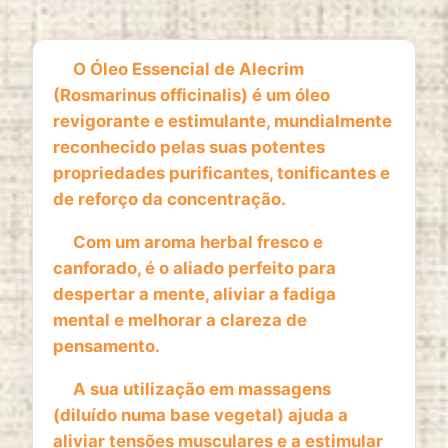
1 year
O Óleo Essencial de Alecrim
(Rosmarinus officinalis) é um óleo
ESTATISTICAS
revigorante e estimulante, mundialmente
Cookies de estatísticas
recolhem informação de
reconhecido pelas suas potentes
forma anónima. Estes dados ajudam-nos a
propriedades purificantes, tonificantes e
compreender como os visitantes utilizam o nosso
de reforço da concentração.
website.
Com um aroma herbal fresco e
Google Analytics
canforado, é o aliado perfeito para
Name:
despertar a mente, aliviar a fadiga
_ga, _ga_*
mental e melhorar a clareza de
pensamento.
Provider:
Google LLC
A sua utilização em massagens
Purpose:
(diluído numa base vegetal) ajuda a
Análise estatística anónima da utilização do
aliviar tensões musculares e a estimular