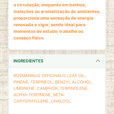
website
a circulação, enquanto em banhos,
Cookie duration:
inalações ou aromatização de ambientes,
2 anos
proporciona uma sensação de energia
renovada e vigor, sendo ideal para
momentos de estudo, trabalho ou
cansaço físico.
INGREDIENTES
ROSMARINUS OFFICINALIS LEAF OIL,
PINENE, TERPINEOL, BENZYL ALCOHOL,
LIMONENE, CAMPHOR, TERPINOLENE,
ALPHA-TERPINENE, BETA-
CARYOPHYLLENE, LINALOOL.