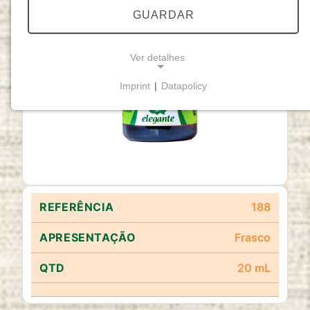
GUARDAR
Ver detalhes
Imprint
|
Datapolicy
NECESSARY COOKIES
Cookies necessários
permitem funcionalidades
básicas e são essenciais para o funcionamento
adequado do website.
Cookie Consent
188
Name:
cookie_consent
Frasco
Purpose:
20 mL
Este cookie armazena as opções de
consentimento selecionadas pelo utilizador.
Cookie duration: