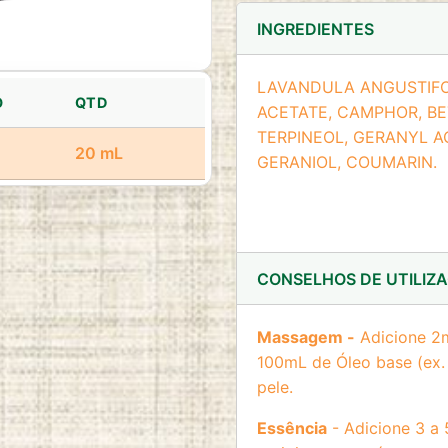
INGREDIENTES
LAVANDULA ANGUSTIFOLI
O
QTD
ACETATE, CAMPHOR, B
TERPINEOL, GERANYL AC
20 mL
GERANIOL, COUMARIN.
CONSELHOS DE UTILIZ
Massagem -
Adicione 2m
100mL de Óleo base (ex.
pele.
Essência
- Adicione 3 a