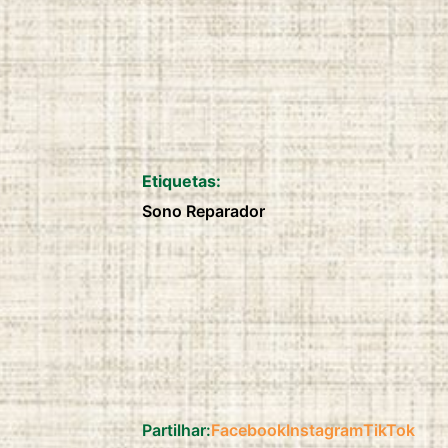
duration:
2 anos
Etiquetas:
Sono Reparador
Partilhar:
Facebook
Instagram
TikTok