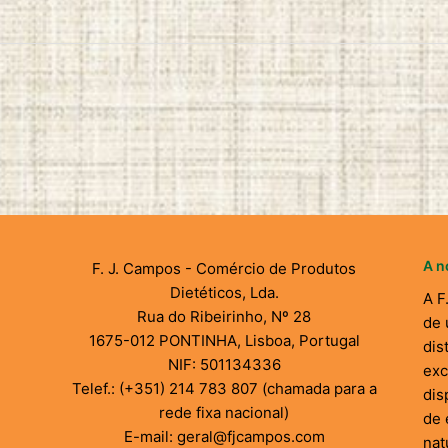
A n
F. J. Campos - Comércio de Produtos
Dietéticos, Lda.
A F
Rua do Ribeirinho, Nº 28
de 
1675-012 PONTINHA, Lisboa, Portugal
dis
NIF: 501134336
exc
Telef.: (+351) 214 783 807 (chamada para a
dis
rede fixa nacional)
de 
E-mail: geral@fjcampos.com
nat