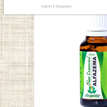
Imprint
|
Datapolicy
NECESSARY COOKIES
Cookies necessários
permitem funcionalidades
básicas e são essenciais para o funcionamento
adequado do website.
Cookie Consent
Name:
cookie_consent
Purpose:
Este cookie armazena as opções
de consentimento selecionadas
pelo utilizador.
Cookie
duration:
1 year