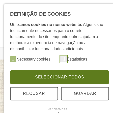
Skip to main navigation
Skip to main content
Skip to page footer
DEFINIÇÃO DE COOKIES
Utilizamos cookies no nosso website.
Alguns são
tecnicamente necessários para o correto
funcionamento do site, enquanto outros ajudam a
melhorar a experiência de navegação ou a
disponibilizar funcionalidades adicionais.
You are here:
Homepage
Produtos
Detalhe Produto
Necessary cookies
Estatisticas
SELECCIONAR TODOS
Óleo Essencial de Alfazema
ELEGANTE
RECUSAR
GUARDAR
Ver detalhes