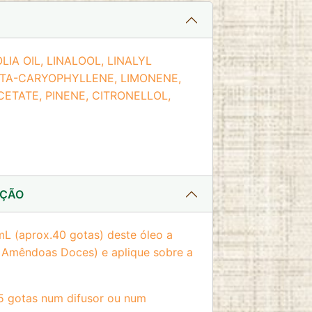
A OIL, LINALOOL, LINALYL
ETA-CARYOPHYLLENE, LIMONENE,
ETATE, PINENE, CITRONELLOL,
AÇÃO
L (aprox.40 gotas) deste óleo a
 Amêndoas Doces) e aplique sobre a
 5 gotas num difusor ou num