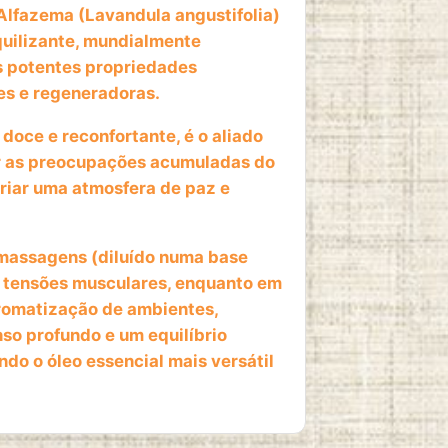
lfazema (Lavandula angustifolia)
quilizante, mundialmente
s potentes propriedades
tes e regeneradoras.
oce e reconfortante, é o aliado
r as preocupações acumuladas do
criar uma atmosfera de paz e
massagens (diluído numa base
ar tensões musculares, enquanto em
aromatização de ambientes,
so profundo e um equilíbrio
do o óleo essencial mais versátil