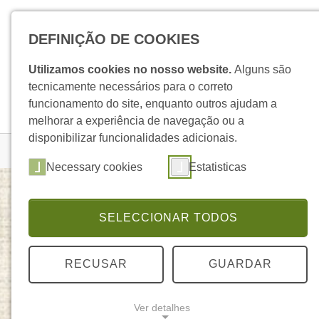
Skip to main navigation
Skip to main content
Skip to page footer
DEFINIÇÃO DE COOKIES
Utilizamos cookies no nosso website.
Alguns são
tecnicamente necessários para o correto
funcionamento do site, enquanto outros ajudam a
melhorar a experiência de navegação ou a
disponibilizar funcionalidades adicionais.
You are here:
Homepage
Produtos
Detalhe Produto
Necessary cookies
Estatisticas
SELECCIONAR TODOS
Óleo Essencial de Anis
ELEGANTE
RECUSAR
GUARDAR
Ver detalhes