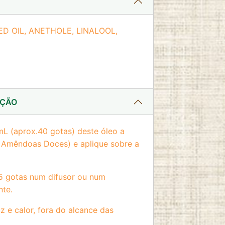
D OIL, ANETHOLE, LINALOOL,
AÇÃO
L (aprox.40 gotas) deste óleo a
 Amêndoas Doces) e aplique sobre a
 5 gotas num difusor ou num
nte.
z e calor, fora do alcance das