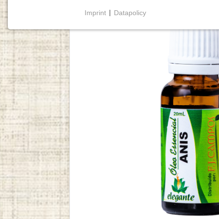
Imprint
|
Datapolicy
NECESSARY COOKIES
Cookies necessários
permitem funcionalidades
básicas e são essenciais para o funcionamento
adequado do website.
Cookie Consent
Name:
cookie_consent
Purpose:
Este cookie armazena as opções
de consentimento selecionadas
pelo utilizador.
Cookie
duration:
1 year