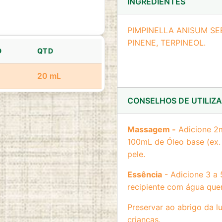
INGREDIENTES
PIMPINELLA ANISUM SEE
PINENE, TERPINEOL.
O
QTD
20 mL
CONSELHOS DE UTILIZ
Massagem -
Adicione 2m
100mL de Óleo base (ex.
pele.
Essência
- Adicione 3 a
recipiente com água que
Preservar ao abrigo da lu
crianças.