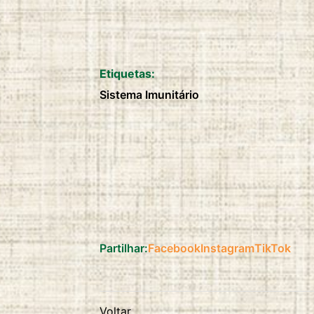
duration:
2 anos
Etiquetas:
Sistema Imunitário
Partilhar:
Facebook
Instagram
TikTok
Voltar