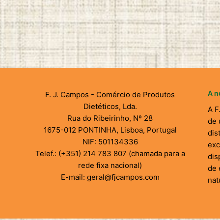
A n
F. J. Campos - Comércio de Produtos
Dietéticos, Lda.
A F
Rua do Ribeirinho, Nº 28
de 
1675-012 PONTINHA, Lisboa, Portugal
dis
NIF: 501134336
exc
Telef.: (+351) 214 783 807 (chamada para a
dis
rede fixa nacional)
de 
E-mail: geral@fjcampos.com
nat