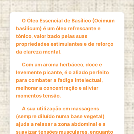
1 year
O Óleo Essencial de Basílico (Ocimum
basilicum) é um óleo refrescante e
ESTATISTICAS
tónico, valorizado pelas suas
Cookies de estatísticas
recolhem informação de
propriedades estimulantes e de reforço
forma anónima. Estes dados ajudam-nos a
da clareza mental.
compreender como os visitantes utilizam o nosso
website.
Com um aroma herbáceo, doce e
levemente picante, é o aliado perfeito
Google Analytics
para combater a fadiga intelectual,
Name:
melhorar a concentração e aliviar
_ga, _ga_*
momentos tensão.
Provider:
A sua utilização em massagens
Google LLC
(sempre diluído numa base vegetal)
Purpose:
ajuda a relaxar a zona abdominal e a
Análise estatística anónima da utilização do
suavizar tensões musculares, enquanto