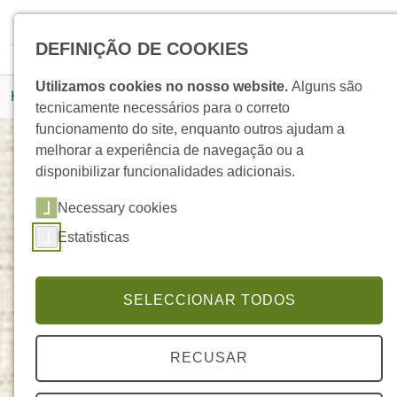
Skip to main navigation
Skip to main content
Skip to page footer
Pesquisar
DEFINIÇÃO DE COOKIES
You are here:
Utilizamos cookies no nosso website.
Alguns são
Homepage
Produtos
Detalhe Produto
tecnicamente necessários para o correto
funcionamento do site, enquanto outros ajudam a
melhorar a experiência de navegação ou a
disponibilizar funcionalidades adicionais.
Óleo Essencial de Basílico
Necessary cookies
ELEGANTE
Estatisticas
SELECCIONAR TODOS
RECUSAR