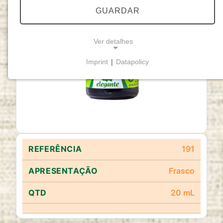
GUARDAR
Ver detalhes
Imprint
|
Datapolicy
NECESSARY COOKIES
Cookies necessários
permitem funcionalidades
básicas e são essenciais para o funcionamento
adequado do website.
Cookie Consent
191
Name:
cookie_consent
Frasco
Purpose:
20 mL
Este cookie armazena as opções de
consentimento selecionadas pelo utilizador.
Cookie duration: