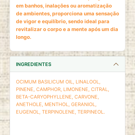
website
em banhos, inalações ou aromatização
Cookie duration:
de ambientes, proporciona uma sensação
2 anos
de vigor e equilíbrio, sendo ideal para
revitalizar o corpo e a mente após um dia
longo.
INGREDIENTES
OCIMUM BASILICUM OIL, LINALOOL,
PINENE, CAMPHOR, LIMONENE, CITRAL,
BETA-CARYOPHYLLENE, CARVONE,
ANETHOLE, MENTHOL, GERANIOL,
EUGENOL, TERPINOLENE, TERPINEOL.