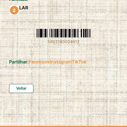
LAR
5603180004612
Partilhar:
Facebook
Instagram
TikTok
Voltar