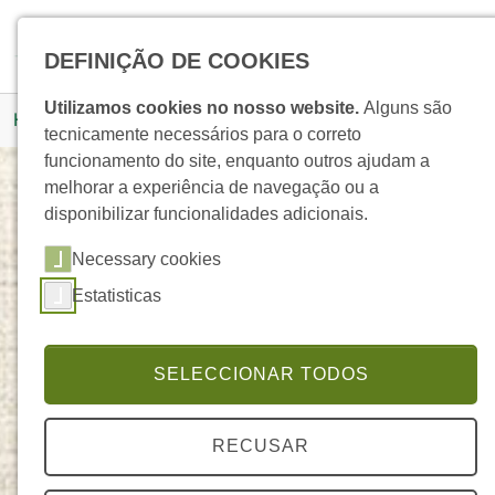
Skip to main navigation
Skip to main content
Skip to page footer
Pesquisar
DEFINIÇÃO DE COOKIES
You are here:
Utilizamos cookies no nosso website.
Alguns são
Homepage
Produtos
Detalhe Produto
tecnicamente necessários para o correto
funcionamento do site, enquanto outros ajudam a
melhorar a experiência de navegação ou a
disponibilizar funcionalidades adicionais.
Perfume de Interior Menta
Necessary cookies
ELEGANTE
Estatisticas
SELECCIONAR TODOS
RECUSAR