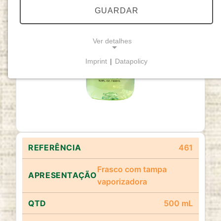
GUARDAR
Ver detalhes
Imprint
|
Datapolicy
NECESSARY COOKIES
Cookies necessários
permitem funcionalidades
básicas e são essenciais para o funcionamento
adequado do website.
Cookie Consent
461
Name:
cookie_consent
Frasco com tampa
vaporizadora
Purpose:
Este cookie armazena as opções de
consentimento selecionadas pelo utilizador.
500 mL
Cookie duration: