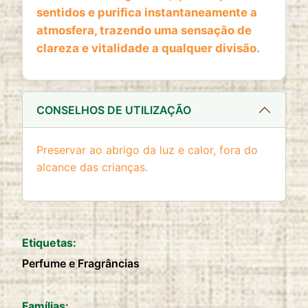
website
sentidos e purifica instantaneamente a
Cookie duration:
atmosfera, trazendo uma sensação de
2 anos
clareza e vitalidade a qualquer divisão.
CONSELHOS DE UTILIZAÇÃO
Preservar ao abrigo da luz e calor, fora do
alcance das crianças.
Etiquetas:
Perfume e Fragrâncias
Famílias: