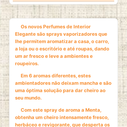
1 year
Os novos Perfumes de Interior
ESTATISTICAS
Elegante são sprays vaporizadores que
Cookies de estatísticas
recolhem informação de
lhe permitem aromatizar a casa, o carro,
forma anónima. Estes dados ajudam-nos a
a loja ou o escritório e até roupas, dando
compreender como os visitantes utilizam o nosso
um ar fresco e leve a ambientes e
website.
roupeiros.
Google Analytics
Em 6 aromas diferentes, estes
Name:
ambientadores não deixam mancha e são
_ga, _ga_*
uma óptima solução para dar cheiro ao
seu mundo.
Provider:
Google LLC
Com este spray de aroma a Menta,
Purpose:
obtenha um cheiro intensamente fresco,
Análise estatística anónima da utilização do
herbáceo e revigorante, que desperta os