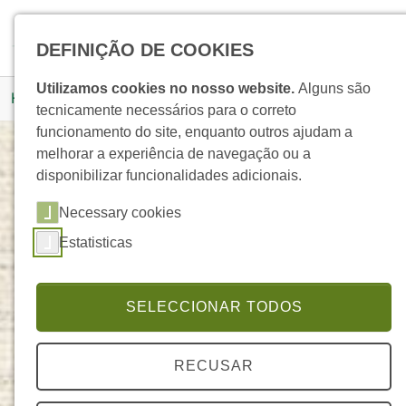
Skip to main navigation
Skip to main content
Skip to page footer
Pesquisar
DEFINIÇÃO DE COOKIES
You are here:
Utilizamos cookies no nosso website.
Alguns são
Homepage
Produtos
Detalhe Produto
tecnicamente necessários para o correto
funcionamento do site, enquanto outros ajudam a
melhorar a experiência de navegação ou a
disponibilizar funcionalidades adicionais.
Roll-On Alfazema
Necessary cookies
ELEGANTE
Estatisticas
SELECCIONAR TODOS
RECUSAR