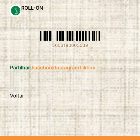
ROLL-ON
5603180005039
Partilhar:
Facebook
Instagram
TikTok
Voltar