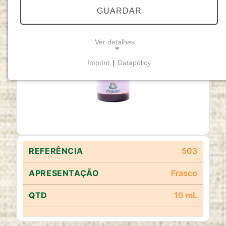
GUARDAR
Ver detalhes
Imprint
|
Datapolicy
NECESSARY COOKIES
Cookies necessários
permitem funcionalidades
básicas e são essenciais para o funcionamento
adequado do website.
Cookie Consent
503
Name:
cookie_consent
Frasco
Purpose:
10 mL
Este cookie armazena as opções de
consentimento selecionadas pelo utilizador.
Cookie duration: