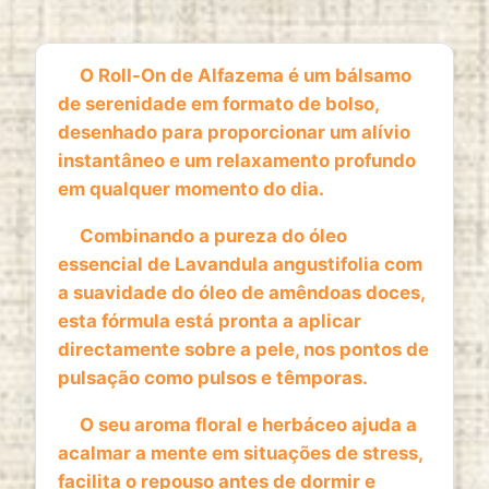
1 year
O Roll-On de Alfazema é um bálsamo
de serenidade em formato de bolso,
ESTATISTICAS
desenhado para proporcionar um alívio
Cookies de estatísticas
recolhem informação de
instantâneo e um relaxamento profundo
forma anónima. Estes dados ajudam-nos a
em qualquer momento do dia.
compreender como os visitantes utilizam o nosso
website.
Combinando a pureza do óleo
essencial de Lavandula angustifolia com
Google Analytics
a suavidade do óleo de amêndoas doces,
Name:
esta fórmula está pronta a aplicar
_ga, _ga_*
directamente sobre a pele, nos pontos de
pulsação como pulsos e têmporas.
Provider:
Google LLC
O seu aroma floral e herbáceo ajuda a
Purpose:
acalmar a mente em situações de stress,
Análise estatística anónima da utilização do
facilita o repouso antes de dormir e