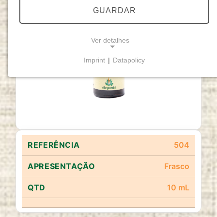
GUARDAR
Ver detalhes
Imprint
|
Datapolicy
NECESSARY COOKIES
Cookies necessários
permitem funcionalidades
básicas e são essenciais para o funcionamento
adequado do website.
Cookie Consent
504
Name:
cookie_consent
Frasco
Purpose:
10 mL
Este cookie armazena as opções de
consentimento selecionadas pelo utilizador.
Cookie duration: