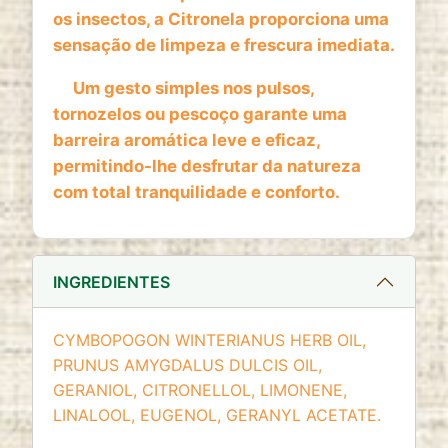
website
os insectos, a Citronela proporciona uma
Cookie duration:
sensação de limpeza e frescura imediata.
2 anos
Um gesto simples nos pulsos,
tornozelos ou pescoço garante uma
barreira aromática leve e eficaz,
permitindo-lhe desfrutar da natureza
com total tranquilidade e conforto.
INGREDIENTES
CYMBOPOGON WINTERIANUS HERB OIL,
PRUNUS AMYGDALUS DULCIS OIL,
GERANIOL, CITRONELLOL, LIMONENE,
LINALOOL, EUGENOL, GERANYL ACETATE.