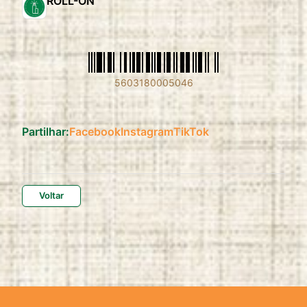
ROLL-ON
5603180005046
Partilhar:
Facebook
Instagram
TikTok
Voltar