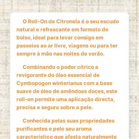
1 year
O Roll-On de Citronela é o seu escudo
natural e refrescante em formato de
ESTATISTICAS
bolso, ideal para levar consigo em
Cookies de estatísticas
recolhem informação de
passeios ao ar livre, viagens ou para ter
forma anónima. Estes dados ajudam-nos a
sempre à mão nas noites de verão.
compreender como os visitantes utilizam o nosso
website.
Combinando o poder cítrico e
revigorante do óleo essencial de
Google Analytics
Cymbopogon winterianus com a base
Name:
suave de óleo de amêndoas doces, este
_ga, _ga_*
roll-on permite uma aplicação directa,
precisa e segura sobre a pele.
Provider:
Google LLC
Conhecida pelas suas propriedades
Purpose:
purificantes e pelo seu aroma
Análise estatística anónima da utilização do
característico que afasta naturalmente