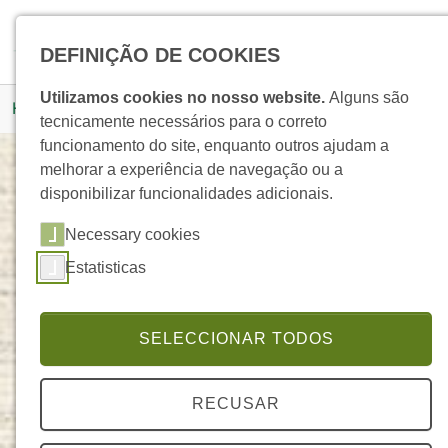
Skip to main navigation
Skip to main content
Skip to page footer
Pesquisar
DEFINIÇÃO DE COOKIES
You are here:
Utilizamos cookies no nosso website.
Alguns são
Homepage
Produtos
Detalhe Produto
tecnicamente necessários para o correto
funcionamento do site, enquanto outros ajudam a
melhorar a experiência de navegação ou a
disponibilizar funcionalidades adicionais.
Roll-On Citronela
Necessary cookies
ELEGANTE
Estatisticas
SELECCIONAR TODOS
RECUSAR