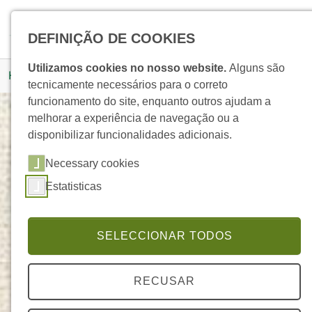
Skip to main navigation
Skip to main content
Skip to page footer
Pesquisar
DEFINIÇÃO DE COOKIES
You are here:
Utilizamos cookies no nosso website.
Alguns são
Homepage
Produtos
Detalhe Produto
tecnicamente necessários para o correto
funcionamento do site, enquanto outros ajudam a
melhorar a experiência de navegação ou a
disponibilizar funcionalidades adicionais.
Sexual Power Woman
Necessary cookies
SEXUAL POWER
Estatisticas
SELECCIONAR TODOS
RECUSAR