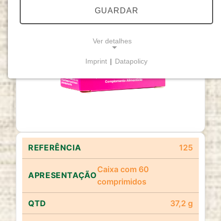
GUARDAR
Ver detalhes
Imprint
|
Datapolicy
NECESSARY COOKIES
Cookies necessários
permitem funcionalidades
básicas e são essenciais para o funcionamento
adequado do website.
Cookie Consent
125
Name:
cookie_consent
Caixa com 60
comprimidos
Purpose:
Este cookie armazena as opções de
consentimento selecionadas pelo utilizador.
37,2 g
Cookie duration: