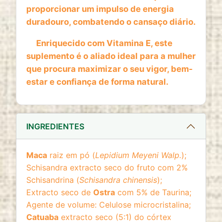
website
proporcionar um impulso de energia
Cookie duration:
duradouro, combatendo o cansaço diário.
2 anos
Enriquecido com Vitamina E, este
suplemento é o aliado ideal para a mulher
que procura maximizar o seu vigor, bem-
estar e confiança de forma natural.
INGREDIENTES
Maca
raiz em pó (
Lepidium Meyeni Walp.
);
Schisandra extracto seco do fruto com 2%
Schisandrina (
Schisandra chinensis
);
Extracto seco de
Ostra
com 5% de Taurina;
Agente de volume: Celulose microcristalina;
Catuaba
extracto seco (5:1) do córtex