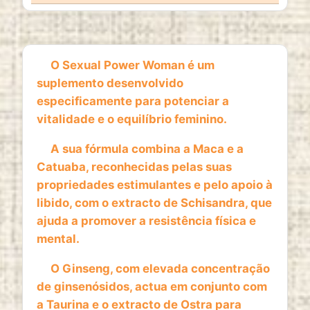
1 year
O Sexual Power Woman é um
ESTATISTICAS
suplemento desenvolvido
Cookies de estatísticas
recolhem informação de
especificamente para potenciar a
forma anónima. Estes dados ajudam-nos a
vitalidade e o equilíbrio feminino.
compreender como os visitantes utilizam o nosso
website.
A sua fórmula combina a Maca e a
Catuaba, reconhecidas pelas suas
Google Analytics
propriedades estimulantes e pelo apoio à
Name:
libido, com o extracto de Schisandra, que
_ga, _ga_*
ajuda a promover a resistência física e
mental.
Provider:
Google LLC
O Ginseng, com elevada concentração
Purpose:
de ginsenósidos, actua em conjunto com
Análise estatística anónima da utilização do
a Taurina e o extracto de Ostra para