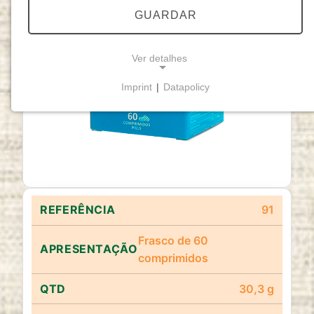
GUARDAR
Ver detalhes
Imprint
|
Datapolicy
NECESSARY COOKIES
Cookies necessários
permitem funcionalidades
básicas e são essenciais para o funcionamento
adequado do website.
Cookie Consent
91
Name:
cookie_consent
Frasco de 60
comprimidos
Purpose:
Este cookie armazena as opções de
consentimento selecionadas pelo utilizador.
30,3 g
Cookie duration: