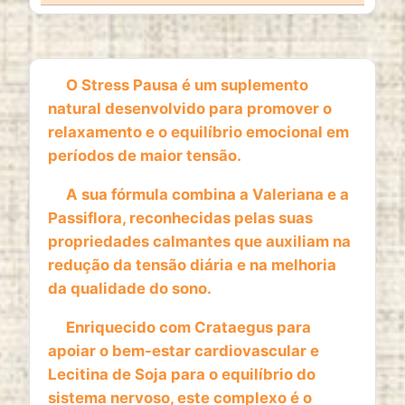
1 year
O Stress Pausa é um suplemento
ESTATISTICAS
natural desenvolvido para promover o
Cookies de estatísticas
recolhem informação de
relaxamento e o equilíbrio emocional em
forma anónima. Estes dados ajudam-nos a
períodos de maior tensão.
compreender como os visitantes utilizam o nosso
website.
A sua fórmula combina a Valeriana e a
Passiflora, reconhecidas pelas suas
Google Analytics
propriedades calmantes que auxiliam na
Name:
redução da tensão diária e na melhoria
_ga, _ga_*
da qualidade do sono.
Provider:
Enriquecido com Crataegus para
Google LLC
apoiar o bem-estar cardiovascular e
Purpose:
Lecitina de Soja para o equilíbrio do
Análise estatística anónima da utilização do
sistema nervoso, este complexo é o