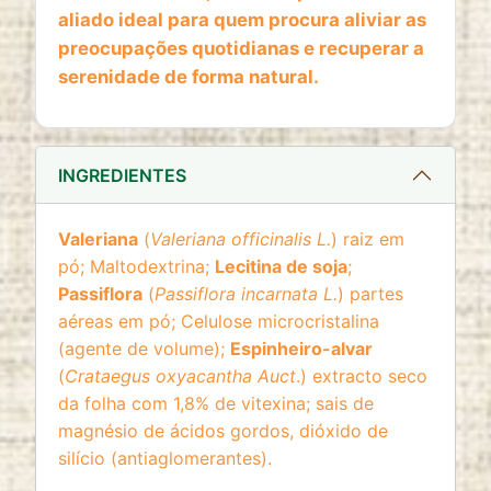
website
aliado ideal para quem procura aliviar as
Cookie duration:
preocupações quotidianas e recuperar a
2 anos
serenidade de forma natural.
INGREDIENTES
Valeriana
(
Valeriana officinalis L.
) raiz em
pó; Maltodextrina;
Lecitina de soja
;
Passiflora
(
Passiflora incarnata L.
) partes
aéreas em pó; Celulose microcristalina
(agente de volume);
Espinheiro-alvar
(
Crataegus oxyacantha Auct
.) extracto seco
da folha com 1,8% de vitexina; sais de
magnésio de ácidos gordos, dióxido de
silício (antiaglomerantes).