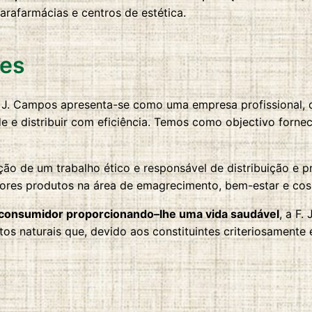
parafarmácias e centros de estética.
res
. J. Campos apresenta-se como uma empresa profissional, 
de e distribuir com eficiência. Temos como objectivo forn
ão de um trabalho ético e responsável de distribuição e p
hores produtos na área de emagrecimento, bem-estar e cos
o consumidor proporcionando–lhe uma vida saudável
, a F
utos naturais que, devido aos constituintes criteriosamen