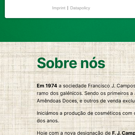
Imprint
|
Datapolicy
NECESSARY COOKIES
Cookies necessários
permitem funcionalidades
básicas e são essenciais para o funcionamento
adequado do website.
Cookie Consent
Sobre nós
Name:
cookie_consent
Purpose:
Em 1974
a sociedade Francisco J. Campos,
Este cookie armazena as opções
ramo dos galénicos. Sendo os primeiros a a
de consentimento selecionadas
pelo utilizador.
Amêndoas Doces, e outros de venda exclu
Cookie
Iniciámos a produção de cosméticos com 
duration:
dos anos.
1 year
Hoje com a nova designação de
F. J. Cam