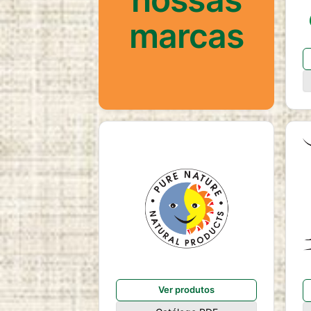
duration:
2 anos
marcas
Ver produtos