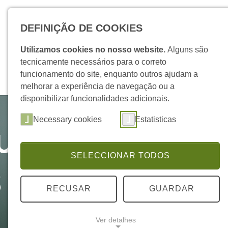
Skip to main navigation
Skip to main content
Skip to page footer
DEFINIÇÃO DE COOKIES
Utilizamos cookies no nosso website.
Alguns são
tecnicamente necessários para o correto
funcionamento do site, enquanto outros ajudam a
melhorar a experiência de navegação ou a
disponibilizar funcionalidades adicionais.
Necessary cookies
Estatisticas
SELECCIONAR TODOS
RECUSAR
GUARDAR
Ver detalhes