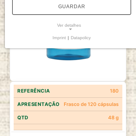
GUARDAR
Ver detalhes
Imprint
|
Datapolicy
NECESSARY COOKIES
Cookies necessários
permitem funcionalidades
básicas e são essenciais para o funcionamento
adequado do website.
Cookie Consent
180
Name:
cookie_consent
Frasco de 120 cápsulas
Purpose:
48 g
Este cookie armazena as opções de
consentimento selecionadas pelo utilizador.
Cookie duration: