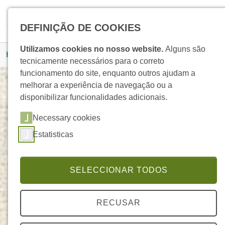
Skip to main navigation
Skip to main content
Skip to page footer
Pesquisar
DEFINIÇÃO DE COOKIES
You are here:
Utilizamos cookies no nosso website.
Alguns são
Homepage
Produtos
Detalhe Produto
tecnicamente necessários para o correto
funcionamento do site, enquanto outros ajudam a
melhorar a experiência de navegação ou a
disponibilizar funcionalidades adicionais.
Chá Verde
Necessary cookies
GENERIK
Estatisticas
SELECCIONAR TODOS
RECUSAR