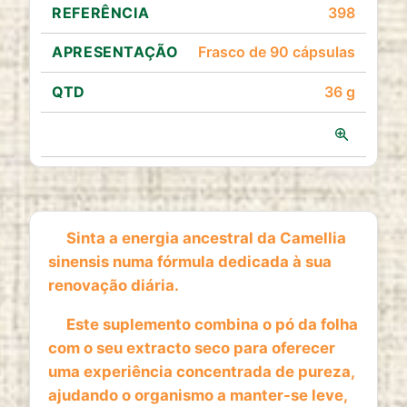
398
1 year
Frasco de 90 cápsulas
36 g
ESTATISTICAS
Cookies de estatísticas
recolhem informação de
forma anónima. Estes dados ajudam-nos a
Ver prod
compreender como os visitantes utilizam o nosso
website.
Google Analytics
Sinta a energia ancestral da Camellia
sinensis numa fórmula dedicada à sua
Name:
_ga, _ga_*
renovação diária.
Provider:
Este suplemento combina o pó da folha
Google LLC
com o seu extracto seco para oferecer
uma experiência concentrada de pureza,
Purpose:
Análise estatística anónima da utilização do
ajudando o organismo a manter-se leve,