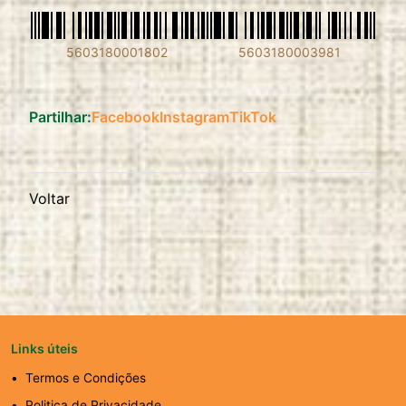
5603180001802
5603180003981
Partilhar:
Facebook
Instagram
TikTok
Voltar
Links úteis
Termos e Condições
Politica de Privacidade