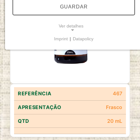
GUARDAR
Ver detalhes
Imprint
|
Datapolicy
NECESSARY COOKIES
Cookies necessários
permitem funcionalidades
básicas e são essenciais para o funcionamento
adequado do website.
Cookie Consent
467
Name:
cookie_consent
Frasco
Purpose:
20 mL
Este cookie armazena as opções de
consentimento selecionadas pelo utilizador.
Cookie duration: