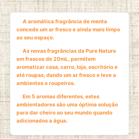
1 year
A aromática fragrância de menta
concede um ar fresco e ainda mais limpo
ESTATISTICAS
ao seu espaço.
Cookies de estatísticas
recolhem informação de
forma anónima. Estes dados ajudam-nos a
As novas fragrâncias da Pure Nature
compreender como os visitantes utilizam o nosso
em frascos de 20mL, permitem
website.
aromatizar casa, carro, loja, escritório e
até roupas, dando um ar fresco e leve a
Google Analytics
ambientes e roupeiros.
Name:
Em 5 aromas diferentes, estes
_ga, _ga_*
ambientadores são uma óptima solução
Provider:
para dar cheiro ao seu mundo quando
Google LLC
adicionados a água.
Purpose:
Análise estatística anónima da utilização do