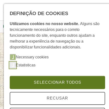
Skip to main navigation
Skip to main content
Skip to page footer
Pesquisar
DEFINIÇÃO DE COOKIES
You are here:
Utilizamos cookies no nosso website.
Alguns são
Homepage
Produtos
Detalhe Produto
tecnicamente necessários para o correto
funcionamento do site, enquanto outros ajudam a
melhorar a experiência de navegação ou a
disponibilizar funcionalidades adicionais.
Fragrância de Menta
Necessary cookies
PURE NATURE
Estatisticas
SELECCIONAR TODOS
RECUSAR