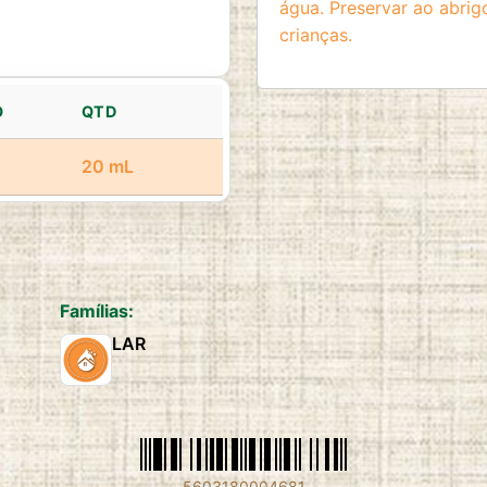
água. Preservar ao abrigo
crianças.
O
QTD
20 mL
Famílias:
LAR
5603180004681