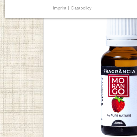
Imprint
|
Datapolicy
NECESSARY COOKIES
Cookies necessários
permitem funcionalidades
básicas e são essenciais para o funcionamento
adequado do website.
Cookie Consent
Name:
cookie_consent
Purpose:
Este cookie armazena as opções
de consentimento selecionadas
pelo utilizador.
Cookie
duration:
1 year