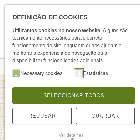
Skip to main navigation
Skip to main content
Skip to page footer
DEFINIÇÃO DE COOKIES
Utilizamos cookies no nosso website.
Alguns são
tecnicamente necessários para o correto
funcionamento do site, enquanto outros ajudam a
melhorar a experiência de navegação ou a
disponibilizar funcionalidades adicionais.
You are here:
Homepage
Produtos
Detalhe Produto
Necessary cookies
Estatisticas
SELECCIONAR TODOS
Fragrância de Morango
PURE NATURE
RECUSAR
GUARDAR
Ver detalhes