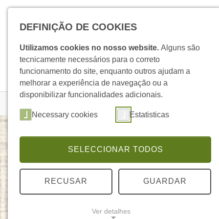
Skip to main navigation
Skip to main content
Skip to page footer
DEFINIÇÃO DE COOKIES
Utilizamos cookies no nosso website.
Alguns são
tecnicamente necessários para o correto
funcionamento do site, enquanto outros ajudam a
melhorar a experiência de navegação ou a
disponibilizar funcionalidades adicionais.
You are here:
Homepage
Produtos
Detalhe Produto
Necessary cookies
Estatisticas
SELECCIONAR TODOS
Linha Leve Trio Fibras
LINHALEVE
RECUSAR
GUARDAR
Ver detalhes