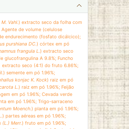
 M. Vahl.
) extracto seco da folha com
 Agente de volume (celulose
de endurecimento (fosfato dicálcico);
s purshiana DC.
) córtex em pó
hamnus frangula L.
) extracto seco
e glucofrangulina A 9.8%; Funcho
) extracto seco (4:1) do fruto 6.86%;
l.
) semente em pó 1.96%;
allus konjac K. Kock
) raiz em pó
arota L.
) raiz em pó 1.96%; Feijão
agem em pó 1.96%; Cevada verde
anta em pó 1.96%; Trigo-sarraceno
entum Moench.
) planta em pó 1.96%;
L.
) partes aéreas em pó 1.96%;
(L.) Merr.
) fruto em pó 1.96%;