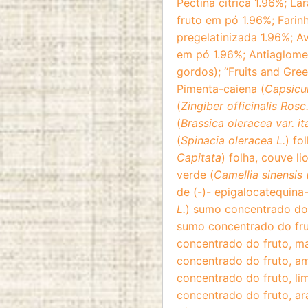
Pectina cítrica 1.96%; Lar
fruto em pó 1.96%; Farinh
pregelatinizada 1.96%; Av
em pó 1.96%; Antiaglome
gordos); “Fruits and Gre
Pimenta-caiena (
Capsicu
(
Zingiber officinalis Rosc
(
Brassica oleracea var. it
(
Spinacia oleracea L.
) fo
Capitata
) folha, couve lio
verde (
Camellia sinensis 
de (-)- epigalocatequina
L.
) sumo concentrado do 
sumo concentrado do frut
concentrado do fruto, m
concentrado do fruto, am
concentrado do fruto, li
concentrado do fruto, ar