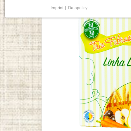
Imprint
|
Datapolicy
NECESSARY COOKIES
Cookies necessários
permitem funcionalidades
básicas e são essenciais para o funcionamento
adequado do website.
Cookie Consent
Name:
cookie_consent
Purpose:
Este cookie armazena as opções
de consentimento selecionadas
pelo utilizador.
Cookie
duration:
1 year