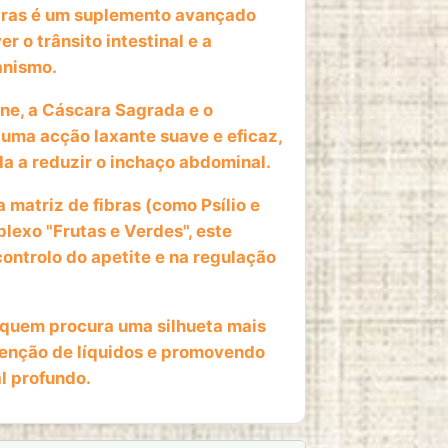
bras é um suplemento avançado
 o trânsito intestinal e a
anismo.
ne, a Cáscara Sagrada e o
uma acção laxante suave e eficaz,
a a reduzir o inchaço abdominal.
atriz de fibras (como Psílio e
exo "Frutas e Verdes", este
controlo do apetite e na regulação
 quem procura uma silhueta mais
tenção de líquidos e promovendo
l profundo.