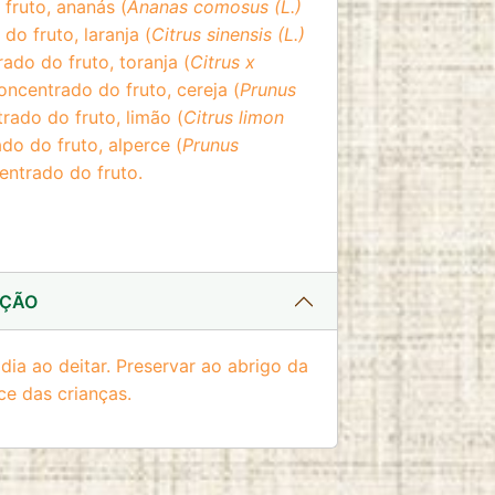
fruto, ananás (
Ananas comosus (L.)
o fruto, laranja (
Citrus sinensis (L.)
ado do fruto, toranja (
Citrus x
oncentrado do fruto, cereja (
Prunus
rado do fruto, limão (
Citrus limon
do do fruto, alperce (
Prunus
entrado do fruto.
AÇÃO
ia ao deitar. Preservar ao abrigo da
nce das crianças.