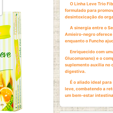
O Linha Leve Trio Fi
formulado para promover
desintoxicação do org
A sinergia entre o Se
Amieiro-negro oferece 
enquanto o Funcho ajud
Enriquecido com uma m
Glucomanano) e o compl
suplemento auxilia no 
digestiva.
É o aliado ideal para
leve, combatendo a re
um bem-estar intestina