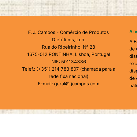
A n
F. J. Campos - Comércio de Produtos
Dietéticos, Lda.
A F
Rua do Ribeirinho, Nº 28
de 
1675-012 PONTINHA, Lisboa, Portugal
dis
NIF: 501134336
exc
Telef.: (+351) 214 783 807 (chamada para a
dis
rede fixa nacional)
de 
E-mail: geral@fjcampos.com
nat
© FJCampos - Developed and maintained by
yobi365.com