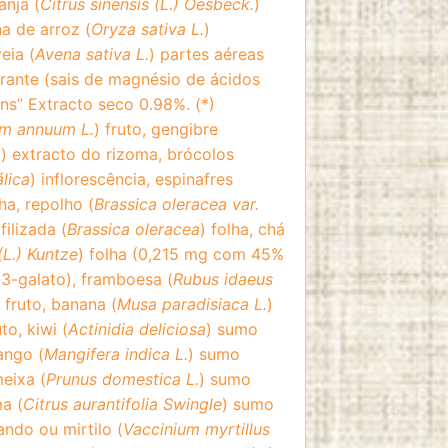
anja (
Citrus sinensis (L.) Oesbeck.
)
a de arroz (
Oryza sativa L.
)
eia (
Avena sativa L.
) partes aéreas
rante (sais de magnésio de ácidos
ens” Extracto seco 0.98%. (*)
m annuum L.
) fruto, gengibre
.
) extracto do rizoma, brócolos
álica
) inflorescência, espinafres
lha, repolho (
Brassica oleracea var.
filizada (
Brassica oleracea
) folha, chá
(L.) Kuntze
) folha (0,215 mg com 45%
-3-galato), framboesa (
Rubus idaeus
fruto, banana (
Musa paradisiaca L.
)
o, kiwi (
Actinidia deliciosa
) sumo
ango (
Mangifera indica L.
) sumo
eixa (
Prunus domestica L.
) sumo
ma (
Citrus aurantifolia Swingle
) sumo
ando ou mirtilo (
Vaccinium myrtillus