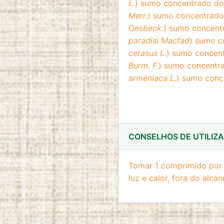
L.
) sumo concentrado do 
Merr.
) sumo concentrado d
Oesbeck.
) sumo concentr
paradisi Macfad
) sumo c
cerasus L.
) sumo concent
Burm. F.
) sumo concentra
armeniaca L.
) sumo conc
CONSELHOS DE UTILIZ
Tomar 1 comprimido por d
luz e calor, fora do alca