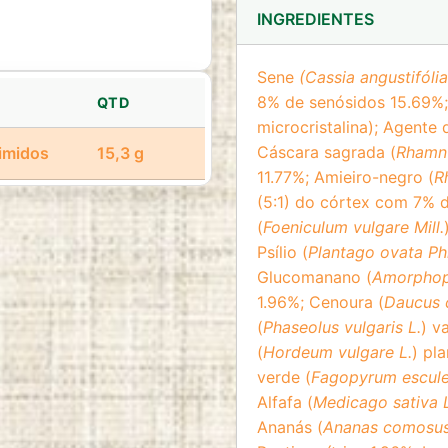
INGREDIENTES
Sene
(Cassia angustifólia
8% de senósidos 15.69%;
QTD
microcristalina); Agente 
Cáscara sagrada (
Rhamnu
imidos
15,3 g
11.77%; Amieiro-negro (
R
(5:1) do córtex com 7% d
(
Foeniculum vulgare Mill.
Psílio (
Plantago ovata Phi
Glucomanano (
Amorphoph
1.96%; Cenoura (
Daucus c
(
Phaseolus vulgaris L.
) v
(
Hordeum vulgare L.
) pl
verde (
Fagopyrum escul
Alfafa (
Medicago sativa 
Ananás (
Ananas comosus 