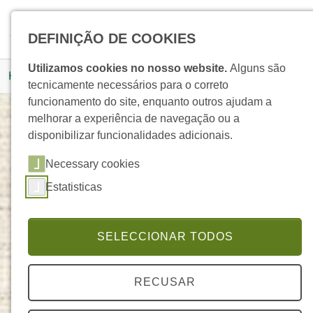
Skip to main navigation
Skip to main content
Skip to page footer
Pesquisar
DEFINIÇÃO DE COOKIES
You are here:
Utilizamos cookies no nosso website.
Alguns são
Homepage
Produtos
Detalhe Produto
tecnicamente necessários para o correto
funcionamento do site, enquanto outros ajudam a
melhorar a experiência de navegação ou a
disponibilizar funcionalidades adicionais.
Óleo de Argan BIO
Necessary cookies
ELEGANTE
Estatisticas
SELECCIONAR TODOS
RECUSAR