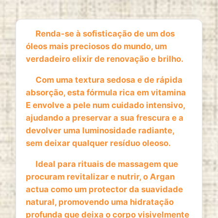
1 year
Renda-se à sofisticação de um dos
óleos mais preciosos do mundo, um
ESTATISTICAS
verdadeiro elixir de renovação e brilho.
Cookies de estatísticas
recolhem informação de
forma anónima. Estes dados ajudam-nos a
Com uma textura sedosa e de rápida
compreender como os visitantes utilizam o nosso
absorção, esta fórmula rica em vitamina
website.
E envolve a pele num cuidado intensivo,
ajudando a preservar a sua frescura e a
Google Analytics
devolver uma luminosidade radiante,
Name:
sem deixar qualquer resíduo oleoso.
_ga, _ga_*
Ideal para rituais de massagem que
Provider:
procuram revitalizar e nutrir, o Argan
Google LLC
actua como um protector da suavidade
Purpose:
natural, promovendo uma hidratação
Análise estatística anónima da utilização do
profunda que deixa o corpo visivelmente