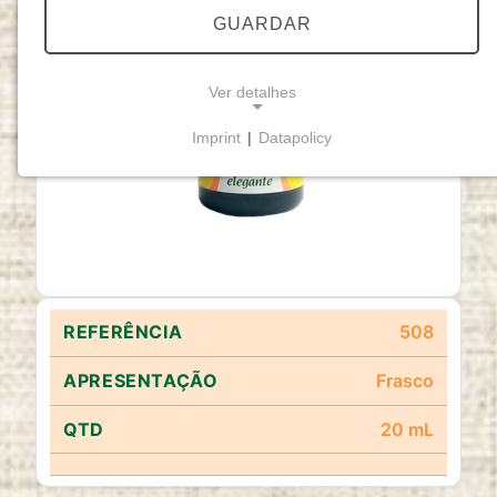
GUARDAR
Ver detalhes
Imprint
|
Datapolicy
NECESSARY COOKIES
Cookies necessários
permitem funcionalidades
básicas e são essenciais para o funcionamento
adequado do website.
Cookie Consent
508
Name:
cookie_consent
Frasco
Purpose:
20 mL
Este cookie armazena as opções de
consentimento selecionadas pelo utilizador.
Cookie duration: