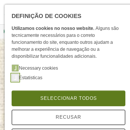
Skip to main navigation
Skip to main content
Skip to page footer
Pesquisar
DEFINIÇÃO DE COOKIES
You are here:
Utilizamos cookies no nosso website.
Alguns são
Homepage
Produtos
Detalhe Produto
tecnicamente necessários para o correto
funcionamento do site, enquanto outros ajudam a
melhorar a experiência de navegação ou a
disponibilizar funcionalidades adicionais.
Óleo de Rosa Mosqueta BIO
Necessary cookies
ELEGANTE
Estatisticas
SELECCIONAR TODOS
RECUSAR