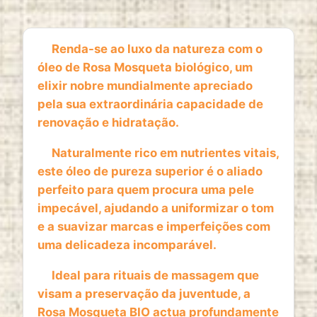
1 year
Renda-se ao luxo da natureza com o
óleo de Rosa Mosqueta biológico, um
ESTATISTICAS
elixir nobre mundialmente apreciado
Cookies de estatísticas
recolhem informação de
pela sua extraordinária capacidade de
forma anónima. Estes dados ajudam-nos a
renovação e hidratação.
compreender como os visitantes utilizam o nosso
website.
Naturalmente rico em nutrientes vitais,
este óleo de pureza superior é o aliado
Google Analytics
perfeito para quem procura uma pele
Name:
impecável, ajudando a uniformizar o tom
_ga, _ga_*
e a suavizar marcas e imperfeições com
uma delicadeza incomparável.
Provider:
Google LLC
Ideal para rituais de massagem que
Purpose:
visam a preservação da juventude, a
Análise estatística anónima da utilização do
Rosa Mosqueta BIO actua profundamente