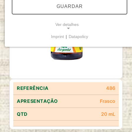
GUARDAR
Ver detalhes
Imprint
|
Datapolicy
NECESSARY COOKIES
Cookies necessários
permitem funcionalidades
básicas e são essenciais para o funcionamento
adequado do website.
Cookie Consent
486
Name:
cookie_consent
Frasco
Purpose:
20 mL
Este cookie armazena as opções de
consentimento selecionadas pelo utilizador.
Cookie duration: