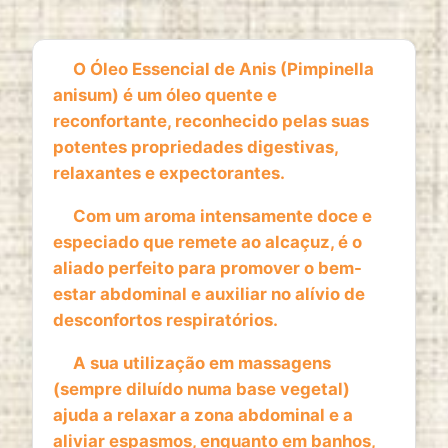
1 year
O Óleo Essencial de Anis (Pimpinella
anisum) é um óleo quente e
ESTATISTICAS
reconfortante, reconhecido pelas suas
Cookies de estatísticas
recolhem informação de
potentes propriedades digestivas,
forma anónima. Estes dados ajudam-nos a
relaxantes e expectorantes.
compreender como os visitantes utilizam o nosso
website.
Com um aroma intensamente doce e
especiado que remete ao alcaçuz, é o
Google Analytics
aliado perfeito para promover o bem-
Name:
estar abdominal e auxiliar no alívio de
_ga, _ga_*
desconfortos respiratórios.
Provider:
A sua utilização em massagens
Google LLC
(sempre diluído numa base vegetal)
Purpose:
ajuda a relaxar a zona abdominal e a
Análise estatística anónima da utilização do
aliviar espasmos, enquanto em banhos,