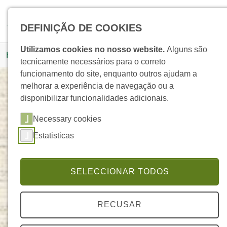
Skip to main navigation
Skip to main content
Skip to page footer
Pesquisar
DEFINIÇÃO DE COOKIES
You are here:
Utilizamos cookies no nosso website.
Alguns são
Homepage
Produtos
Detalhe Produto
tecnicamente necessários para o correto
funcionamento do site, enquanto outros ajudam a
melhorar a experiência de navegação ou a
disponibilizar funcionalidades adicionais.
Óleo Essencial de Anis
Necessary cookies
ELEGANTE
Estatisticas
SELECCIONAR TODOS
RECUSAR