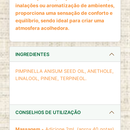
website
inalações ou aromatização de ambientes,
Cookie duration:
proporciona uma sensação de conforto e
2 anos
equilíbrio, sendo ideal para criar uma
atmosfera acolhedora.
INGREDIENTES
PIMPINELLA ANISUM SEED OIL, ANETHOLE,
LINALOOL, PINENE, TERPINEOL.
CONSELHOS DE UTILIZAÇÃO
Massagem -
Adicione 2mL (aprox.40 gotas)