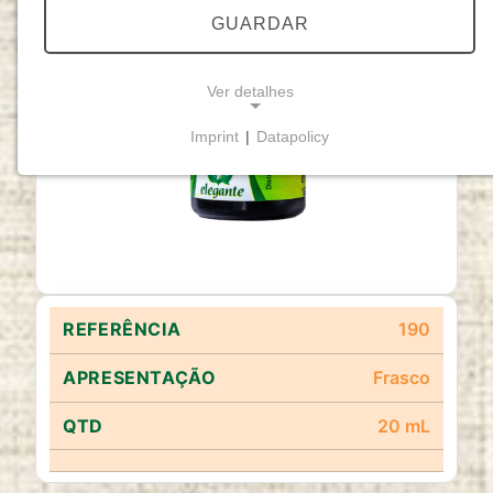
GUARDAR
Ver detalhes
Imprint
|
Datapolicy
NECESSARY COOKIES
Cookies necessários
permitem funcionalidades
básicas e são essenciais para o funcionamento
adequado do website.
Cookie Consent
190
Name:
cookie_consent
Frasco
Purpose:
20 mL
Este cookie armazena as opções de
consentimento selecionadas pelo utilizador.
Cookie duration: