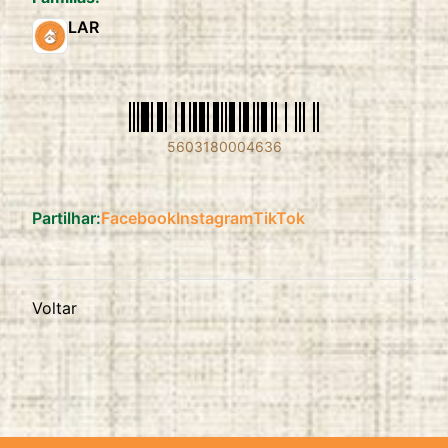
LAR
5603180004636
Partilhar:
Facebook
Instagram
TikTok
Voltar