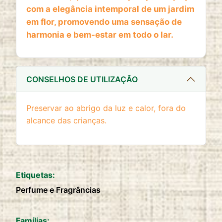
website
com a elegância intemporal de um jardim
Cookie duration:
em flor, promovendo uma sensação de
2 anos
harmonia e bem-estar em todo o lar.
CONSELHOS DE UTILIZAÇÃO
Preservar ao abrigo da luz e calor, fora do
alcance das crianças.
Etiquetas:
Perfume e Fragrâncias
Famílias: