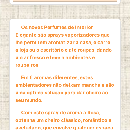
1 year
Os novos Perfumes de Interior
ESTATISTICAS
Elegante são sprays vaporizadores que
Cookies de estatísticas
recolhem informação de
lhe permitem aromatizar a casa, o carro,
forma anónima. Estes dados ajudam-nos a
a loja ou o escritório e até roupas, dando
compreender como os visitantes utilizam o nosso
um ar fresco e leve a ambientes e
website.
roupeiros.
Google Analytics
Em 6 aromas diferentes, estes
Name:
ambientadores não deixam mancha e são
_ga, _ga_*
uma óptima solução para dar cheiro ao
seu mundo.
Provider:
Google LLC
Com este spray de aroma a Rosa,
Purpose:
obtenha um cheiro clássico, romântico e
Análise estatística anónima da utilização do
aveludado, que envolve qualquer espaço