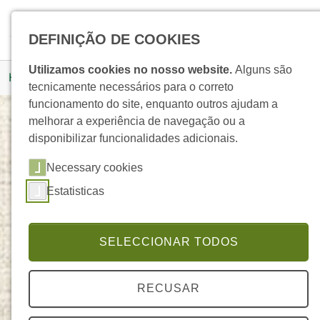
Skip to main navigation
Skip to main content
Skip to page footer
Pesquisar
DEFINIÇÃO DE COOKIES
You are here:
Utilizamos cookies no nosso website.
Alguns são
Homepage
Produtos
Detalhe Produto
tecnicamente necessários para o correto
funcionamento do site, enquanto outros ajudam a
melhorar a experiência de navegação ou a
disponibilizar funcionalidades adicionais.
Perfume de Interior Rosa
Necessary cookies
ELEGANTE
Estatisticas
SELECCIONAR TODOS
RECUSAR