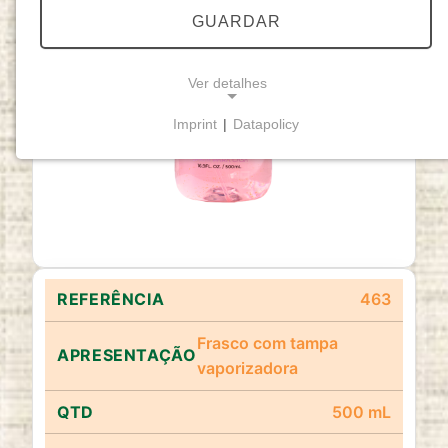
GUARDAR
Ver detalhes
Imprint
|
Datapolicy
NECESSARY COOKIES
Cookies necessários
permitem funcionalidades
básicas e são essenciais para o funcionamento
adequado do website.
Cookie Consent
463
Name:
cookie_consent
Frasco com tampa
vaporizadora
Purpose:
Este cookie armazena as opções de
consentimento selecionadas pelo utilizador.
500 mL
Cookie duration: