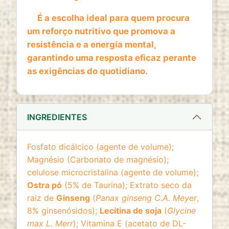
website
É a escolha ideal para quem procura
Cookie duration:
um reforço nutritivo que promova a
2 anos
resistência e a energia mental,
garantindo uma resposta eficaz perante
as exigências do quotidiano.
INGREDIENTES
Fosfato dicálcico (agente de volume);
Magnésio (Carbonato de magnésio);
celulose microcristalina (agente de volume);
Ostra pó
(5% de Taurina); Extrato seco da
raiz de
Ginseng
(
Panax ginseng C.A. Meyer
,
8% ginsenósidos);
Lecitina de soja
(
Glycine
max L. Merr
); Vitamina E (acetato de DL-