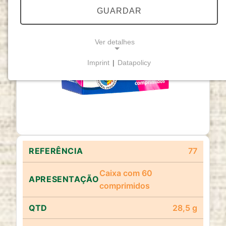
GUARDAR
Ver detalhes
Imprint
|
Datapolicy
NECESSARY COOKIES
Cookies necessários
permitem funcionalidades
básicas e são essenciais para o funcionamento
adequado do website.
Cookie Consent
77
Name:
cookie_consent
Caixa com 60
comprimidos
Purpose:
Este cookie armazena as opções de
consentimento selecionadas pelo utilizador.
28,5 g
Cookie duration: