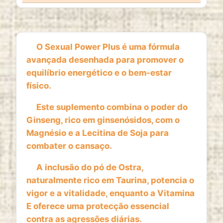
1 year
O Sexual Power Plus é uma fórmula
ESTATISTICAS
avançada desenhada para promover o
Cookies de estatísticas
recolhem informação de
equilíbrio energético e o bem-estar
forma anónima. Estes dados ajudam-nos a
físico.
compreender como os visitantes utilizam o nosso
website.
Este suplemento combina o poder do
Ginseng, rico em ginsenósidos, com o
Google Analytics
Magnésio e a Lecitina de Soja para
Name:
combater o cansaço.
_ga, _ga_*
A inclusão do pó de Ostra,
Provider:
naturalmente rico em Taurina, potencia o
Google LLC
vigor e a vitalidade, enquanto a Vitamina
Purpose:
E oferece uma protecção essencial
Análise estatística anónima da utilização do
contra as agressões diárias.