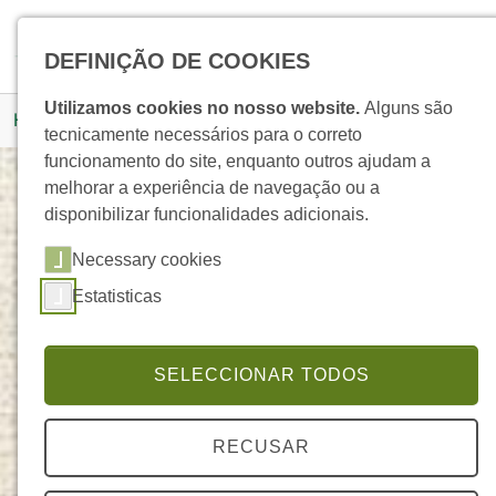
Skip to main navigation
Skip to main content
Skip to page footer
Pesquisar
DEFINIÇÃO DE COOKIES
You are here:
Utilizamos cookies no nosso website.
Alguns são
Homepage
Produtos
Detalhe Produto
tecnicamente necessários para o correto
funcionamento do site, enquanto outros ajudam a
melhorar a experiência de navegação ou a
disponibilizar funcionalidades adicionais.
Sexual Power Plus
Necessary cookies
SEXUAL POWER
Estatisticas
SELECCIONAR TODOS
RECUSAR