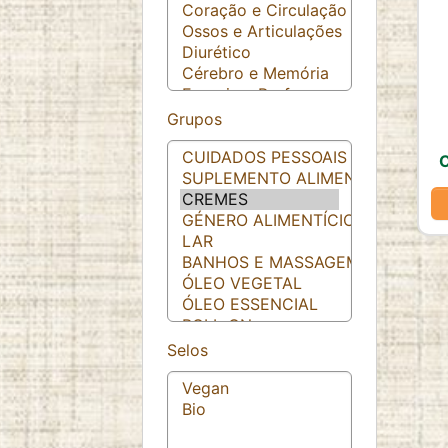
ESTATISTICAS
Cookies de estatísticas
recolhem informação de
forma anónima. Estes dados ajudam-nos a
Grupos
compreender como os visitantes utilizam o nosso
website.
C
Google Analytics
Name:
_ga, _ga_*
Provider:
Google LLC
Selos
Purpose:
Análise estatística anónima da
utilização do website
Cookie