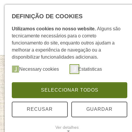
Skip to main navigation
Skip to main content
Skip to page footer
DEFINIÇÃO DE COOKIES
Utilizamos cookies no nosso website.
Alguns são
tecnicamente necessários para o correto
funcionamento do site, enquanto outros ajudam a
melhorar a experiência de navegação ou a
disponibilizar funcionalidades adicionais.
Necessary cookies
Estatisticas
Produtos FJC
SELECCIONAR TODOS
Página 1 de 1 (
5
produtos)
RECUSAR
GUARDAR
Filtros
Ver detalhes